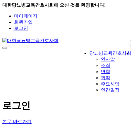
대한당뇨병교육간호사회에 오신 것을 환영합니다!
마이페이지
회원가입
로그인
당뇨병교육간호사
인사말
조직
연혁
회칙
주요사업
연간일정
로그인
본문 바로가기