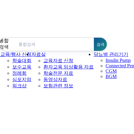
통합
검색
검색
회
교육/행사 신청
자료실
당뇨병 관리기기
Insulin Pump
학술대회
교육자료 신청
Connected Pe
보수교육
환자교육 임상활용 자료
CGM
정례회
학술전문 자료
BGM
심포지엄
동영상자료
워크샵
보험관련 정보