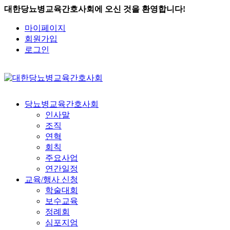
대한당뇨병교육간호사회에 오신 것을 환영합니다!
마이페이지
회원가입
로그인
당뇨병교육간호사회
인사말
조직
연혁
회칙
주요사업
연간일정
교육/행사 신청
학술대회
보수교육
정례회
심포지엄