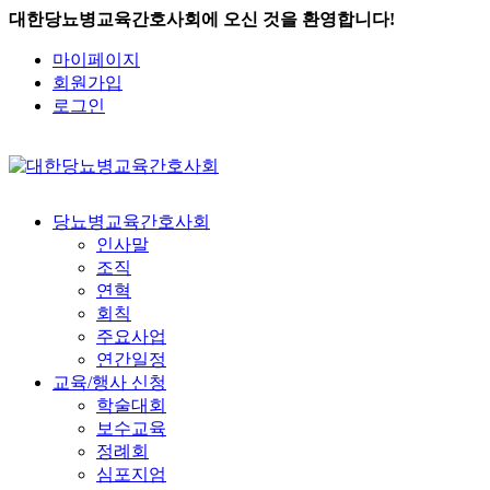
대한당뇨병교육간호사회에 오신 것을 환영합니다!
마이페이지
회원가입
로그인
당뇨병교육간호사회
인사말
조직
연혁
회칙
주요사업
연간일정
교육/행사 신청
학술대회
보수교육
정례회
심포지엄