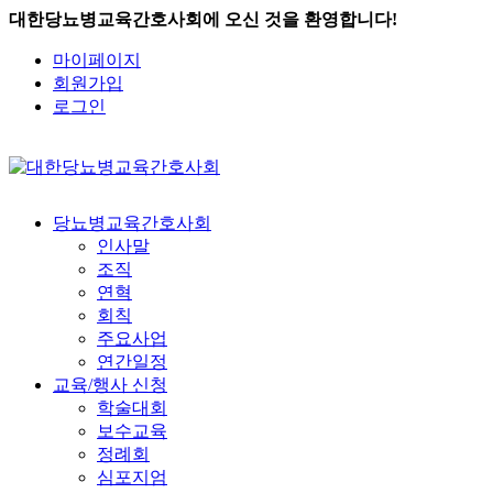
대한당뇨병교육간호사회에 오신 것을 환영합니다!
마이페이지
회원가입
로그인
당뇨병교육간호사회
인사말
조직
연혁
회칙
주요사업
연간일정
교육/행사 신청
학술대회
보수교육
정례회
심포지엄